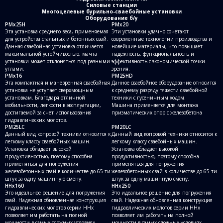
Силовые станции
Многоцелевые бурильно-сваебойные установки
Оборудование б/у
PMx25H
PMx20
Эта установка среднего веса, применяемая
Эти установки удачно сочетают
для устройства стальных и бетонных свай.
современные технологии производства и
Данная сваебойная установка отличается
новейшие материалы, что повышает
максимальной устойчивостью, мачта
надежность, функциональность и
установки может отклоняться под разными
эффективность с экономической точки
углами.
зрения.
PMx16
PM25HD
Эта компактная и маневренная сваебойная
Данное сваебойное оборудование относится
установка не уступает сверхмощным
к среднему разряду тяжести сваебойной
установкам. Благодаря отличной
техники с гусеничным ходом.
мобильности, легкости в эксплуатации,
Машина применяется для монтажа
достигаемой за счет использования
призматических опор с железобетона
гидравлических молотов.
PM25LC
PM20LC
Данный вид копровой техники относится к
Данный вид копровой техники относится к
легкому классу сваебойных машин.
легкому классу сваебойных машин.
Установка обладает высокой
Установка обладает высокой
продуктивностью, поэтому способна
продуктивностью, поэтому способна
применяться для погружения
применяться для погружения
железобетонных свай в количестве до 65-ти
железобетонных свай в количестве до 65-ти
штук за одну машинную смену.
штук за одну машинную смену.
HHx160
HHx250
Это идеальное решение для погружения
Это идеальное решение для погружения
свай. Надежная обновленная конструкция
свай. Надежная обновленная конструкция
гидравлических молотов серии HHx
гидравлических молотов серии HHx
позволяет им работать на полной
позволяет им работать на полной
мощности в самых сложных условиях.
мощности в самых сложных условиях.