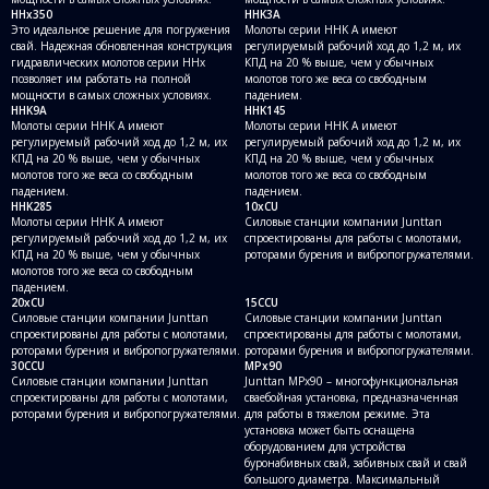
HHx350
HHK3A
Это идеальное решение для погружения
Молоты серии HHK A имеют
свай. Надежная обновленная конструкция
регулируемый рабочий ход до 1,2 м, их
45 лет компания
Junttan
гидравлических молотов серии HHx
КПД на 20 % выше, чем у обычных
разрабатывает и производит
позволяет им работать на полной
молотов того же веса со свободным
мощности в самых сложных условиях.
падением.
HHK9A
HHK145
качественное сваебойное
Молоты серии HHK A имеют
Молоты серии HHK A имеют
оборудование
регулируемый рабочий ход до 1,2 м, их
регулируемый рабочий ход до 1,2 м, их
КПД на 20 % выше, чем у обычных
КПД на 20 % выше, чем у обычных
молотов того же веса со свободным
молотов того же веса со свободным
падением.
падением.
HHK285
10xCU
Молоты серии HHK A имеют
Силовые станции компании Junttan
регулируемый рабочий ход до 1,2 м, их
спроектированы для работы с молотами,
КПД на 20 % выше, чем у обычных
роторами бурения и вибропогружателями.
молотов того же веса со свободным
падением.
20xCU
15CCU
Силовые станции компании Junttan
Силовые станции компании Junttan
спроектированы для работы с молотами,
спроектированы для работы с молотами,
роторами бурения и вибропогружателями.
роторами бурения и вибропогружателями.
30CCU
MPx90
Силовые станции компании Junttan
Junttan MPx90 – многофункциональная
спроектированы для работы с молотами,
сваебойная установка, предназначенная
роторами бурения и вибропогружателями.
для работы в тяжелом режиме. Эта
Гарантия
на новое оборудование от
установка может быть оснащена
завода производителя
12 месяцев
оборудованием для устройства
буронабивных свай, забивных свай и свай
большого диаметра. Максимальный